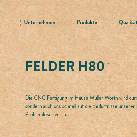
Skip
to
content
Unternehmen
Produkte
Qualitä
FELDER H80
Die CNC Fertigung im Hause Müller Wörth wird durch
sondern auch uns schnell auf die Bedürfnisse unserer 
Problemlöser voran.