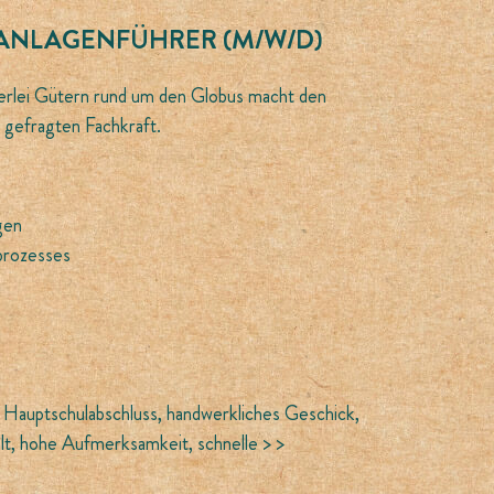
ANLAGENFÜHRER (M/W/D)
erlei Gütern rund um den Globus macht den
 gefragten Fachkraft.
gen
prozesses
Hauptschulabschluss, handwerkliches Geschick,
lt, hohe Aufmerksamkeit, schnelle > >